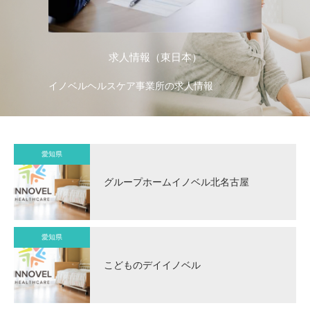
求人情報（東日本）
イノベルヘルスケア事業所の求人情報
イ
愛知県
グループホームイノベル北名古屋
愛知県
こどものデイイノベル