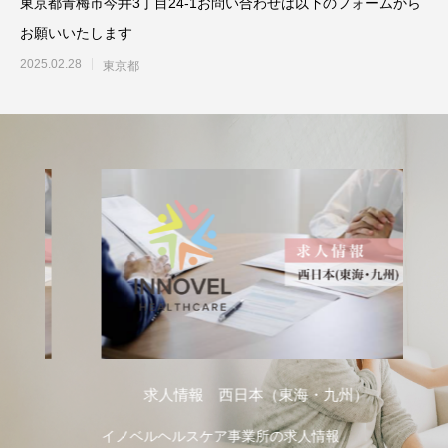
東京都青梅市今井3丁目24-1お問い合わせは以下のフォームから
お願いいたします
2025.02.28
東京都
求人情報 西日本（東海・九州）
イノベルヘルスケア事業所の求人情報
イ