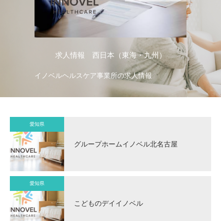
求人情報 西日本（東海・九州）
イノベルヘルスケア事業所の求人情報
イ
愛知県
グループホームイノベル北名古屋
愛知県
こどものデイイノベル