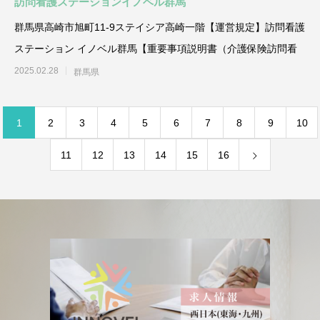
訪問看護ステーションイノベル群馬
群馬県高崎市旭町11-9ステイシア高崎一階【運営規定】訪問看護
ステーション イノベル群馬【重要事項説明書（介護保険訪問看
2025.02.28
群馬県
1
2
3
4
5
6
7
8
9
10
11
12
13
14
15
16