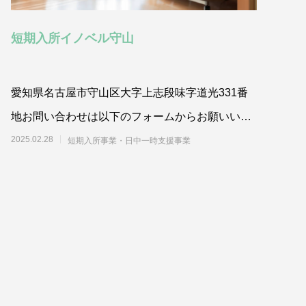
短期入所イノベル守山
愛知県名古屋市守山区大字上志段味字道光331番
地お問い合わせは以下のフォームからお願いいた
します
2025.02.28
短期入所事業・日中一時支援事業