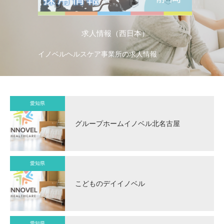
求人情報（西日本）
イノベルヘルスケア事業所の求人情報
イ
愛知県
グループホームイノベル北名古屋
愛知県
こどものデイイノベル
愛知県