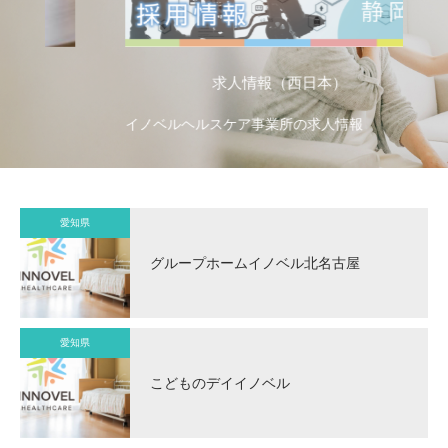
求人情報（西日本）
イノベルヘルスケア事業所の求人情報
イ
愛知県
グループホームイノベル北名古屋
愛知県
こどものデイイノベル