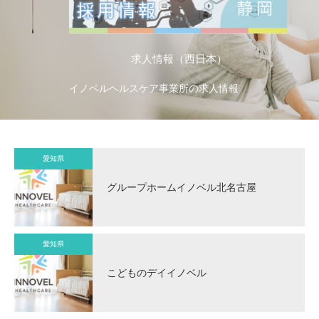
求人情報（西日本）
イノベルヘルスケア事業所の求人情報
イ
愛知県
グループホームイノベル北名古屋
愛知県
こどものデイイノベル