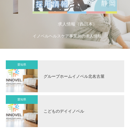
求人情報（西日本）
イノベルヘルスケア事業所の求人情報
イ
愛知県
グループホームイノベル北名古屋
愛知県
こどものデイイノベル