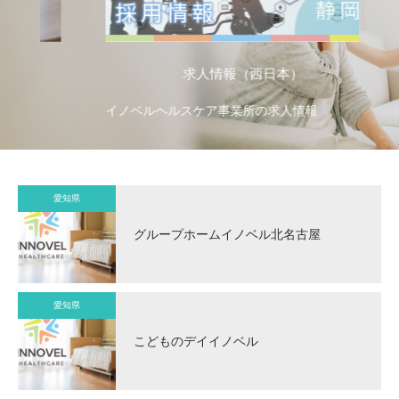
求人情報（西日本）
イノベルヘルスケア事業所の求人情報
イ
愛知県
グループホームイノベル北名古屋
愛知県
こどものデイイノベル