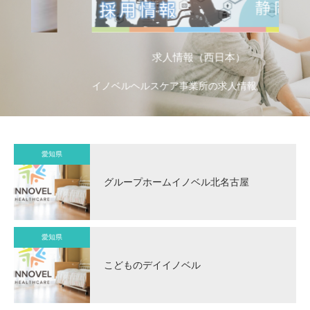
求人情報（西日本）
イノベルヘルスケア事業所の求人情報
イ
愛知県
グループホームイノベル北名古屋
愛知県
こどものデイイノベル