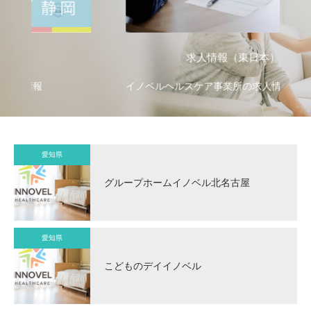
求人情報（東日本）
イノベルヘルスケア事業所の求人情報
イ
愛知県
グループホームイノベル北名古屋
愛知県
こどものデイイノベル