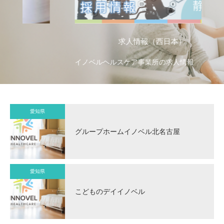
求人情報（西日本）
イノベルヘルスケア事業所の求人情報
イ
愛知県
グループホームイノベル北名古屋
愛知県
こどものデイイノベル