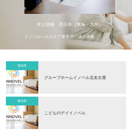
求人情報 西日本（東海・九州）
イノベルヘルスケア事業所の求人情報
イ
愛知県
グループホームイノベル北名古屋
愛知県
こどものデイイノベル