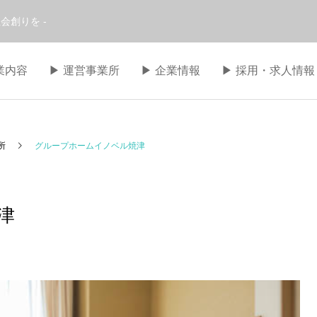
会創りを -
事業内容
▶︎ 運営事業所
▶︎ 企業情報
▶︎ 採用・求人情報
所
グループホームイノベル焼津
津