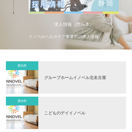
求人情報（西日本）
イノベルヘルスケア事業所の求人情報
イ
愛知県
グループホームイノベル北名古屋
愛知県
こどものデイイノベル