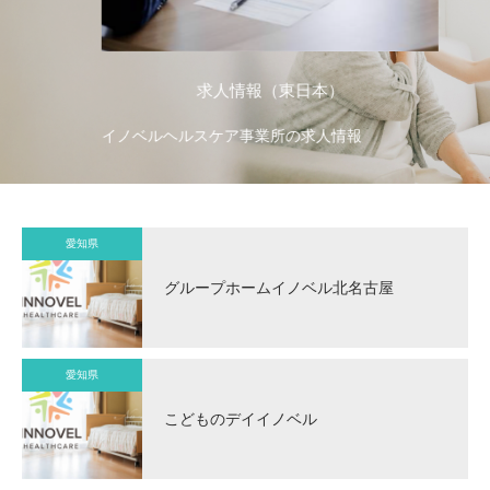
求人情報（東日本）
イノベルヘルスケア事業所の求人情報
イ
愛知県
グループホームイノベル北名古屋
愛知県
こどものデイイノベル