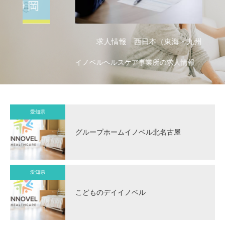
求人情報 西日本（東海・九州）
イノベルヘルスケア事業所の求人情報
イ
愛知県
グループホームイノベル北名古屋
愛知県
こどものデイイノベル