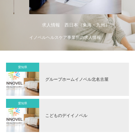
求人情報 西日本（東海・九州）
イノベルヘルスケア事業所の求人情報
イ
愛知県
グループホームイノベル北名古屋
愛知県
こどものデイイノベル