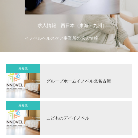
求人情報 西日本（東海・九州）
イノベルヘルスケア事業所の求人情報
イ
愛知県
グループホームイノベル北名古屋
愛知県
こどものデイイノベル