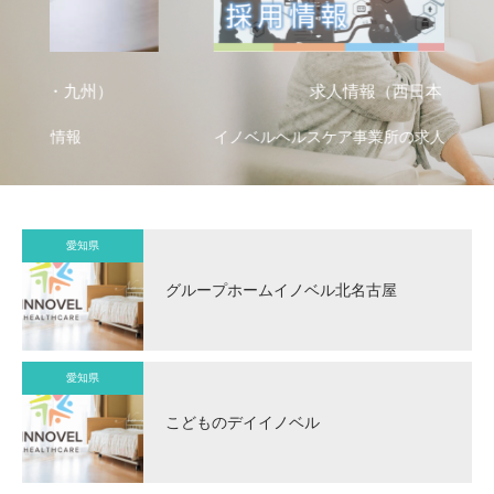
求人情報（西日本）
イノベルヘルスケア事業所の求人情報
イ
愛知県
グループホームイノベル北名古屋
愛知県
こどものデイイノベル