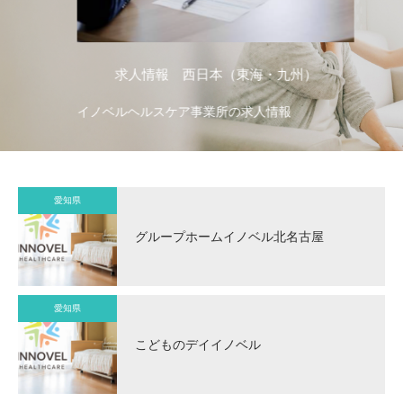
求人情報 西日本（東海・九州）
イノベルヘルスケア事業所の求人情報
イ
愛知県
グループホームイノベル北名古屋
愛知県
こどものデイイノベル