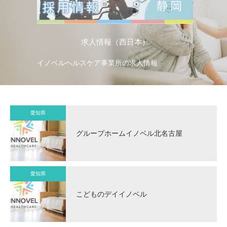
求人情報（西日本）
イノベルヘルスケア事業所の求人情報
イ
愛知県
グループホームイノベル北名古屋
愛知県
こどものデイイノベル