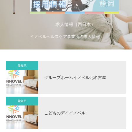
求人情報（西日本）
イノベルヘルスケア事業所の求人情報
イ
愛知県
グループホームイノベル北名古屋
愛知県
こどものデイイノベル