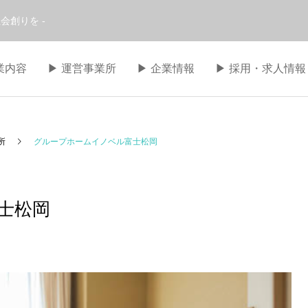
会創りを -
事業内容
▶︎ 運営事業所
▶︎ 企業情報
▶︎ 採用・求人情報
所
グループホームイノベル富士松岡
士松岡