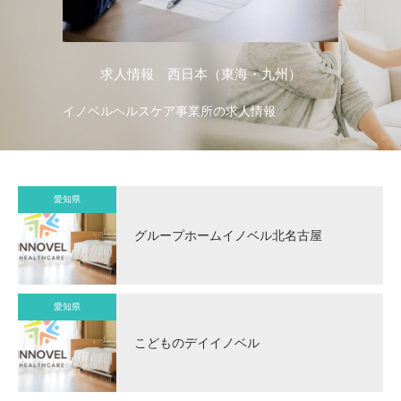
求人情報 西日本（東海・九州）
イノベルヘルスケア事業所の求人情報
イ
愛知県
グループホームイノベル北名古屋
愛知県
こどものデイイノベル