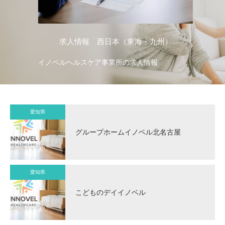
求人情報 西日本（東海・九州）
イノベルヘルスケア事業所の求人情報
イ
愛知県
グループホームイノベル北名古屋
愛知県
こどものデイイノベル