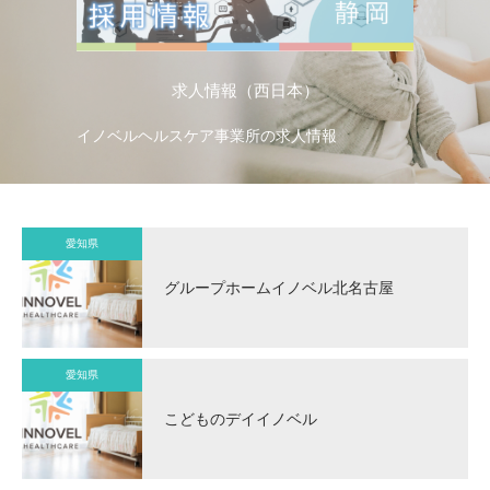
求人情報（西日本）
イノベルヘルスケア事業所の求人情報
イ
愛知県
グループホームイノベル北名古屋
愛知県
こどものデイイノベル