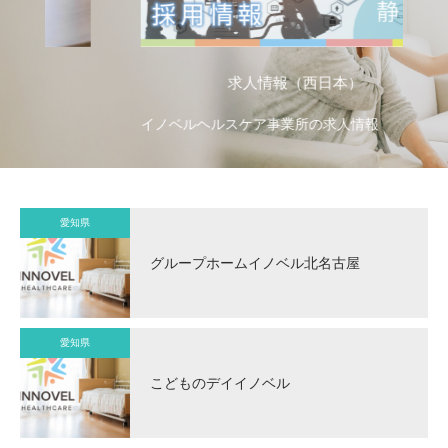
求人情報（西日本）
イノベルヘルスケア事業所の求人情報
イ
愛知県
グループホームイノベル北名古屋
愛知県
こどものデイイノベル