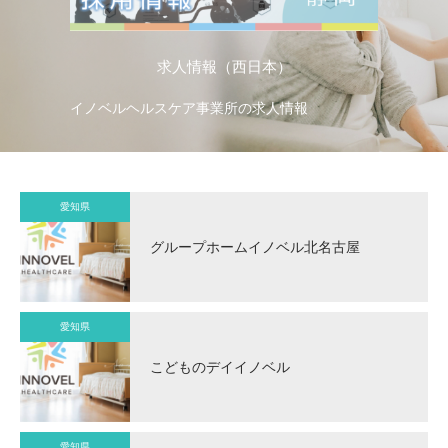
求人情報（西日本）
イノベルヘルスケア事業所の求人情報
イ
愛知県
グループホームイノベル北名古屋
愛知県
こどものデイイノベル
愛知県