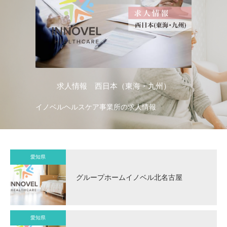
人情報 西日本（東海・九州）
求人情報
ヘルスケア事業所の求人情報
イノベルヘルスケア事業
愛知県
グループホームイノベル北名古屋
愛知県