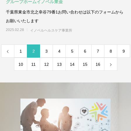
グループホームイノベル東金
千葉県東金市北之幸谷79番1お問い合わせは以下のフォームから
お願いいたします
2025.02.28
イノベルヘルスケア事業所
1
2
3
4
5
6
7
8
9
10
11
12
13
14
15
16