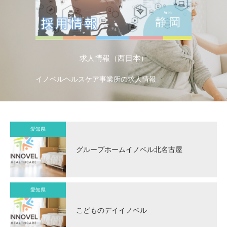
求人情報（西日本）
イノベルヘルスケア事業所の求人情報
イ
愛知県
グループホームイノベル北名古屋
愛知県
こどものデイイノベル