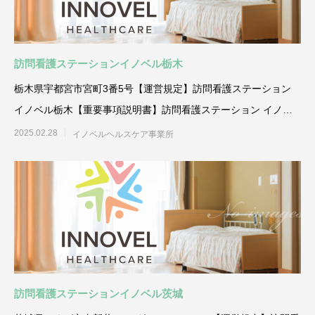
訪問看護ステーションイノベル栃木
栃木県宇都宮市宮町3番5号【運営規定】訪問看護ステーション
イノベル栃木【重要事項説明書】訪問看護ステーション イノベ
ル
2025.02.28
イノベルヘルスケア事業所
訪問看護ステーションイノベル茨城